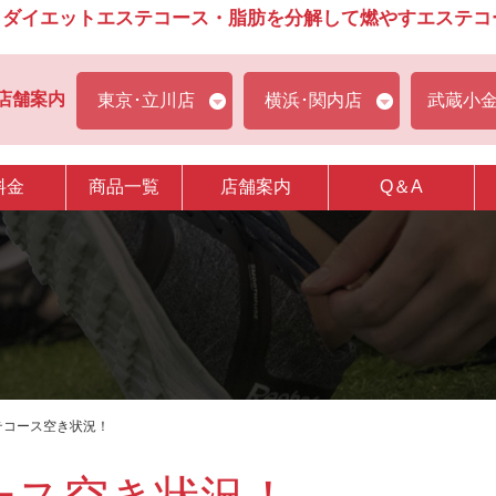
ダイエットエステコース・脂肪を分解して燃やすエステコース
店舗案内
東京･立川店
横浜･関内店
武蔵小
料金
商品一覧
店舗案内
Q＆A
テコース空き状況！