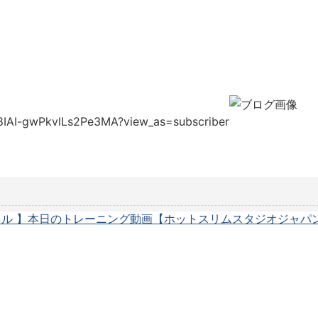
8IAI-gwPkvlLs2Pe3MA?view_as=subscriber
ネル 】本日のトレーニング動画【ホットスリムスタジオジャパ