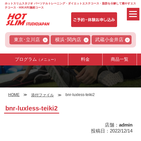
ホットスリムスタジオ パーソナルトレーニング・ダイエットエステコース・脂肪を分解して燃やすエス
テコース・HIKARI施術コース
東京･立川店
横浜･関内店
武蔵小金井店
プログラム
料金
商品一覧
（メニュー）
HOME
bnr-luxless-teiki2
添付ファイル
bnr-luxless-teiki2
店舗：
admin
投稿日：2022/12/14