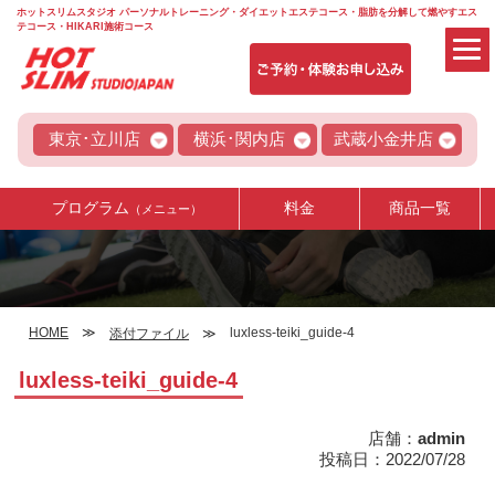
ホットスリムスタジオ パーソナルトレーニング・ダイエットエステコース・脂肪を分解して燃やすエス
テコース・HIKARI施術コース
東京･立川店
横浜･関内店
武蔵小金井店
プログラム
料金
商品一覧
（メニュー）
HOME
luxless-teiki_guide-4
添付ファイル
luxless-teiki_guide-4
店舗：
admin
投稿日：2022/07/28