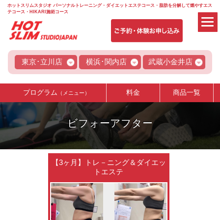
ホットスリムスタジオ パーソナルトレーニング・ダイエットエステコース・脂肪を分解して燃やすエス
テコース・HIKARI施術コース
東京･立川店
横浜･関内店
武蔵小金井店
プログラム
料金
商品一覧
（メニュー）
ビフォーアフター
【3ヶ月】トレ－ニング＆ダイエッ
トエステ