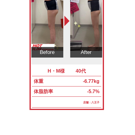
Before
After
H・M様 40代
体重
-6.77kg
体脂肪率
-5.7%
店舗：八王子