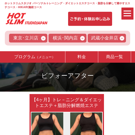
ホットスリムスタジオ パーソナルトレーニング・ダイエットエステコース・脂肪を分解して燃やすエス
テコース・HIKARI施術コース
東京･立川店
横浜･関内店
武蔵小金井店
プログラム
料金
商品一覧
（メニュー）
ビフォーアフター
【4ヶ月】トレ－ニング＆ダイエッ
トエステ＋脂肪分解燃焼エステ