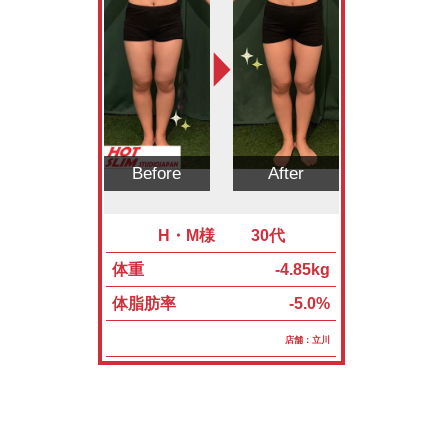
Before
After
H・M様 30代
体重
-4.85kg
体脂肪率
-5.0%
店舗：立川