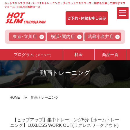
ホットスリムスタジオ パーソナルトレーニング・ダイエットエステコース・脂肪を分解して燃やすエス
テコース・HIKARI施術コース
東京･立川店
横浜･関内店
武蔵小金井店
プログラム
料金
商品一覧
（メニュー）
動画トレーニング
HOME
動画トレーニング
【ヒップアップ】集中トレーニング5分【ホームトレー
ニング】LUXLESS WORK OUT(ラグレスワークアウト)