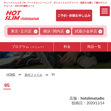
ホットスリムスタジオ パーソナルトレーニング・ダイエットエステコース・脂肪を分解して燃やすエス
テコース・HIKARI施術コース
東京･立川店
横浜･関内店
武蔵小金井店
プログラム
料金
商品一覧
（メニュー）
HOME
95
添付ファイル
95
店舗：
hotslimstudio
投稿日：2020/11/14