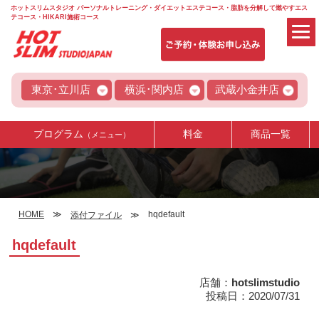
ホットスリムスタジオ パーソナルトレーニング・ダイエットエステコース・脂肪を分解して燃やすエス
テコース・HIKARI施術コース
東京･立川店
横浜･関内店
武蔵小金井店
プログラム
料金
商品一覧
（メニュー）
HOME
hqdefault
添付ファイル
hqdefault
店舗：
hotslimstudio
投稿日：2020/07/31