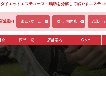
ダイエットエステコース・脂肪を分解して燃やすエステコース
店舗案内
東京･立川店
横浜･関内店
武蔵小
料金
商品一覧
店舗案内
Q＆A