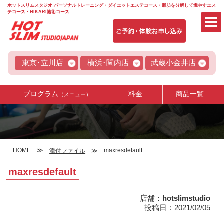
ホットスリムスタジオ パーソナルトレーニング・ダイエットエステコース・脂肪を分解して燃やすエス
テコース・HIKARI施術コース
東京･立川店
横浜･関内店
武蔵小金井店
プログラム
料金
商品一覧
（メニュー）
HOME
maxresdefault
添付ファイル
maxresdefault
店舗：
hotslimstudio
投稿日：2021/02/05