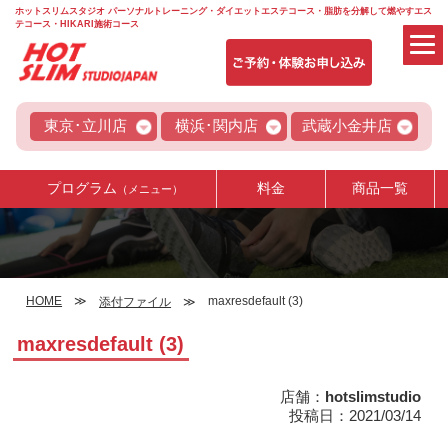
ホットスリムスタジオ パーソナルトレーニング・ダイエットエステコース・脂肪を分解して燃やすエス
テコース・HIKARI施術コース
東京･立川店
横浜･関内店
武蔵小金井店
プログラム
料金
商品一覧
（メニュー）
HOME
maxresdefault (3)
添付ファイル
maxresdefault (3)
店舗：
hotslimstudio
投稿日：2021/03/14