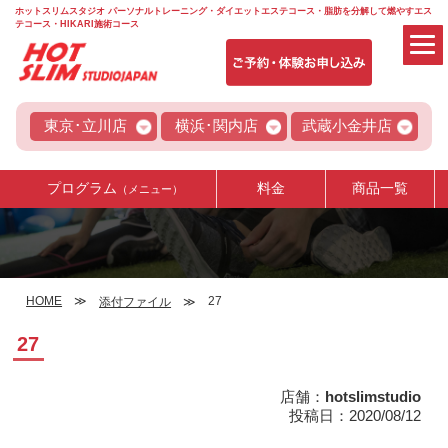
ホットスリムスタジオ パーソナルトレーニング・ダイエットエステコース・脂肪を分解して燃やすエス
テコース・HIKARI施術コース
東京･立川店
横浜･関内店
武蔵小金井店
プログラム
料金
商品一覧
（メニュー）
HOME
27
添付ファイル
27
店舗：
hotslimstudio
投稿日：2020/08/12