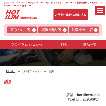
ホットスリムスタジオ パーソナルトレーニング・ダイエットエステコース・脂肪を分解して燃やすエス
テコース・HIKARI施術コース
東京･立川店
横浜･関内店
武蔵小金井店
プログラム
料金
商品一覧
（メニュー）
HOME
添付ファイル
総6
総6
店舗：
hotslimstudio
投稿日：2020/08/14