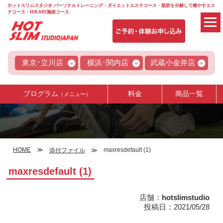
ホットスリムスタジオ パーソナルトレーニング・ダイエットエステコース・脂肪を分解して燃やすエス
テコース・HIKARI施術コース
東京･立川店
横浜･関内店
武蔵小金井店
プログラム
料金
商品一覧
（メニュー）
HOME
maxresdefault (1)
添付ファイル
maxresdefault (1)
店舗：
hotslimstudio
投稿日：2021/05/28