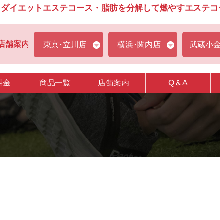
ダイエットエステコース・脂肪を分解して燃やすエステコース
店舗案内
東京･立川店
横浜･関内店
武蔵小
料金
商品一覧
店舗案内
Q＆A