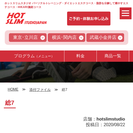
ホットスリムスタジオ パーソナルトレーニング・ダイエットエステコース・脂肪を分解して燃やすエス
テコース・HIKARI施術コース
東京･立川店
横浜･関内店
武蔵小金井店
プログラム
料金
商品一覧
（メニュー）
HOME
添付ファイル
総7
総7
店舗：
hotslimstudio
投稿日：2020/08/22