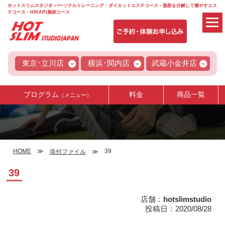
ホットスリムスタジオ パーソナルトレーニング・ダイエットエステコース・脂肪を分解して燃やすエス
テコース・HIKARI施術コース
東京･立川店
横浜･関内店
武蔵小金井店
プログラム
料金
商品一覧
（メニュー）
HOME
39
添付ファイル
39
店舗：
hotslimstudio
投稿日：2020/08/28