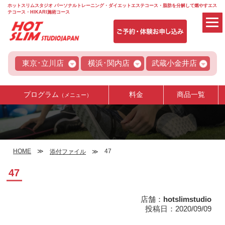
ホットスリムスタジオ パーソナルトレーニング・ダイエットエステコース・脂肪を分解して燃やすエス
テコース・HIKARI施術コース
東京･立川店
横浜･関内店
武蔵小金井店
プログラム
料金
商品一覧
（メニュー）
HOME
47
添付ファイル
47
店舗：
hotslimstudio
投稿日：2020/09/09