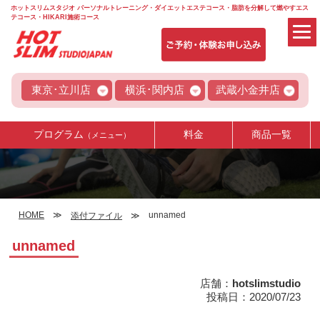
ホットスリムスタジオ パーソナルトレーニング・ダイエットエステコース・脂肪を分解して燃やすエス
テコース・HIKARI施術コース
東京･立川店
横浜･関内店
武蔵小金井店
プログラム
料金
商品一覧
（メニュー）
HOME
unnamed
添付ファイル
unnamed
店舗：
hotslimstudio
投稿日：2020/07/23