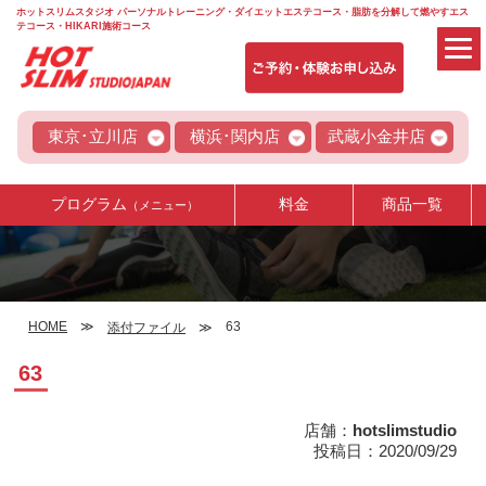
ホットスリムスタジオ パーソナルトレーニング・ダイエットエステコース・脂肪を分解して燃やすエス
テコース・HIKARI施術コース
東京･立川店
横浜･関内店
武蔵小金井店
プログラム
料金
商品一覧
（メニュー）
HOME
63
添付ファイル
63
店舗：
hotslimstudio
投稿日：2020/09/29