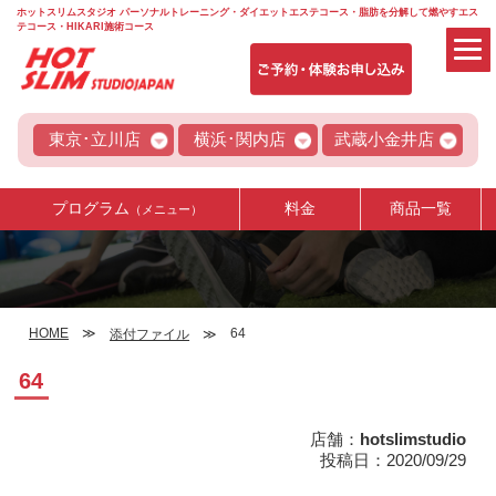
ホットスリムスタジオ パーソナルトレーニング・ダイエットエステコース・脂肪を分解して燃やすエス
テコース・HIKARI施術コース
東京･立川店
横浜･関内店
武蔵小金井店
プログラム
料金
商品一覧
（メニュー）
HOME
64
添付ファイル
64
店舗：
hotslimstudio
投稿日：2020/09/29