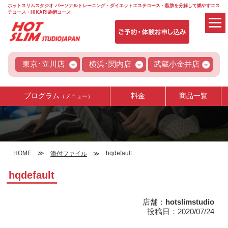
ホットスリムスタジオ パーソナルトレーニング・ダイエットエステコース・脂肪を分解して燃やすエス
テコース・HIKARI施術コース
東京･立川店
横浜･関内店
武蔵小金井店
プログラム
料金
商品一覧
（メニュー）
HOME
hqdefault
添付ファイル
hqdefault
店舗：
hotslimstudio
投稿日：2020/07/24