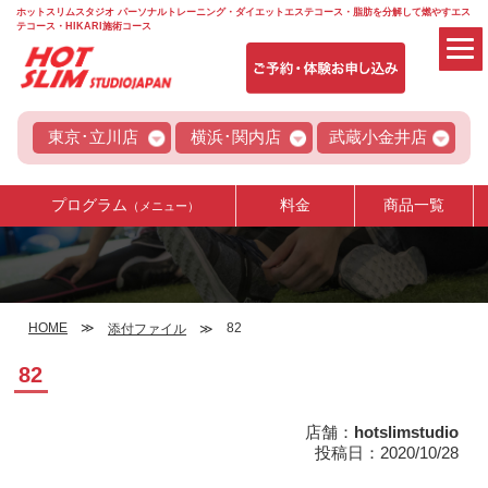
ホットスリムスタジオ パーソナルトレーニング・ダイエットエステコース・脂肪を分解して燃やすエス
テコース・HIKARI施術コース
東京･立川店
横浜･関内店
武蔵小金井店
プログラム
料金
商品一覧
（メニュー）
HOME
82
添付ファイル
82
店舗：
hotslimstudio
投稿日：2020/10/28