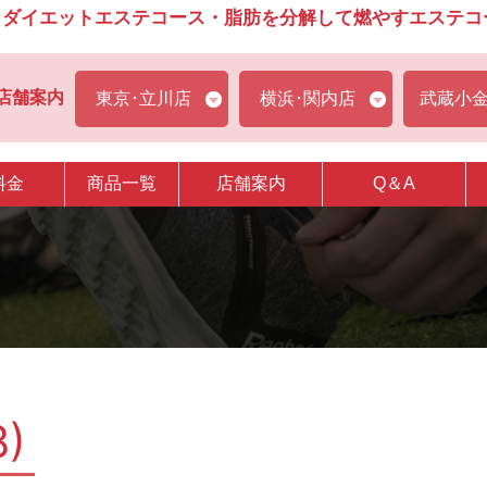
ダイエットエステコース・脂肪を分解して燃やすエステコース
店舗案内
東京･立川店
横浜･関内店
武蔵小
料金
商品一覧
店舗案内
Q＆A
8)