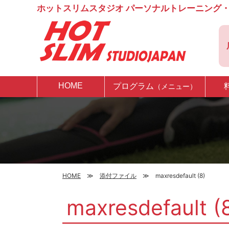
ホットスリムスタジオ パーソナルトレーニング・
HOME
プログラム
（メニュー）
HOME
添付ファイル
maxresdefault (8)
maxresdefault (