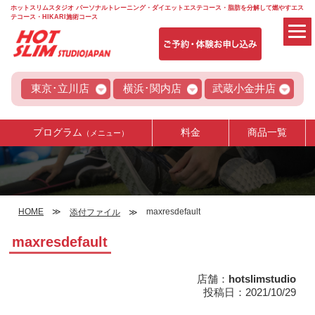
ホットスリムスタジオ パーソナルトレーニング・ダイエットエステコース・脂肪を分解して燃やすエス
テコース・HIKARI施術コース
東京･立川店
横浜･関内店
武蔵小金井店
プログラム
料金
商品一覧
（メニュー）
HOME
maxresdefault
添付ファイル
maxresdefault
店舗：
hotslimstudio
投稿日：2021/10/29