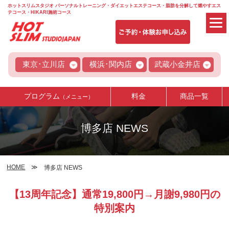
ホットスリムスタジオ パーソナルトレーニング・ダイエットエステコース・脂肪を分解して燃やすエス
テコース・HIKARI施術コース
東京･立川店
横浜･関内店
武蔵小金井店
プログラム
料金
商品一覧
（メニュー）
博多店 NEWS
HOME
博多店 NEWS
【13周年記念】通常19,800円→月謝9,980円の
特別案内