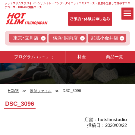
ホットスリムスタジオ パーソナルトレーニング・ダイエットエステコース・脂肪を分解して燃やすエス
テコース・HIKARI施術コース
東京･立川店
横浜･関内店
武蔵小金井店
プログラム
料金
商品一覧
（メニュー）
HOME
DSC_3096
添付ファイル
DSC_3096
店舗：
hotslimstudio
投稿日：2020/09/22