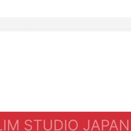
IM STUDIO JAPAN