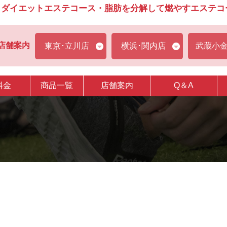
ダイエットエステコース・脂肪を分解して燃やすエステコース
店舗案内
東京･立川店
横浜･関内店
武蔵小
料金
商品一覧
店舗案内
Q＆A