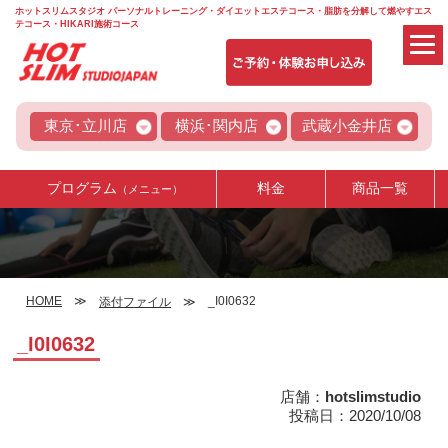
ホットスリムスタジオ パーソナルトレーニング・ダイエットエステコース・脂肪を分解して燃やすエス
テコース・HIKARI施術コース
東京･立川店
横浜･関内店
武蔵小金井店
プログラム
料金
商品一覧
（メニュー）
HOME
_I0I0632
添付ファイル
_I0I0632
店舗：
hotslimstudio
投稿日：2020/10/08