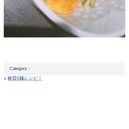
Category：
«
糖質0麺レシピ！