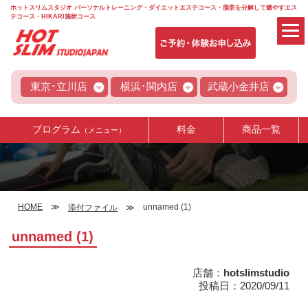
ホットスリムスタジオ パーソナルトレーニング・ダイエットエステコース・脂肪を分解して燃やすエス
テコース・HIKARI施術コース
東京･立川店
横浜･関内店
武蔵小金井店
プログラム
料金
商品一覧
（メニュー）
HOME
unnamed (1)
添付ファイル
unnamed (1)
店舗：
hotslimstudio
投稿日：2020/09/11