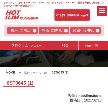
ホットスリムスタジオ パーソナルトレーニング・ダイエットエステコース・脂肪を分解して燃やすエス
テコース・HIKARI施術コース
東京･立川店
横浜･関内店
武蔵小金井店
プログラム
料金
商品一覧
（メニュー）
HOME
_6ST9645 (1)
添付ファイル
_6ST9645 (1)
店舗：
hotslimstudio
投稿日：2021/02/13