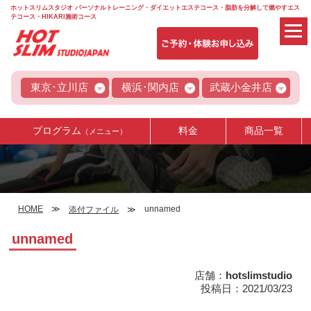
ホットスリムスタジオ パーソナルトレーニング・ダイエットエステコース・脂肪を分解して燃やすエス
テコース・HIKARI施術コース
東京･立川店
横浜･関内店
武蔵小金井店
プログラム
料金
商品一覧
（メニュー）
HOME
unnamed
添付ファイル
unnamed
店舗：
hotslimstudio
投稿日：2021/03/23