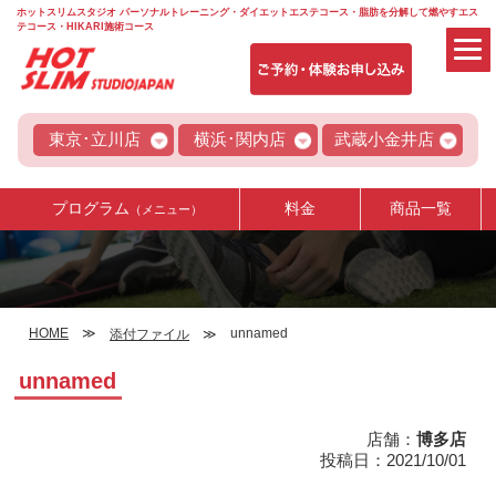
ホットスリムスタジオ パーソナルトレーニング・ダイエットエステコース・脂肪を分解して燃やすエス
テコース・HIKARI施術コース
東京･立川店
横浜･関内店
武蔵小金井店
プログラム
料金
商品一覧
（メニュー）
HOME
unnamed
添付ファイル
unnamed
店舗：
博多店
投稿日：2021/10/01