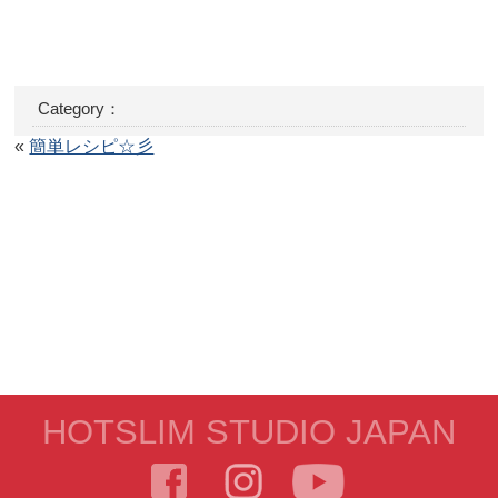
Category：
«
簡単レシピ☆彡
HOTSLIM STUDIO JAPAN