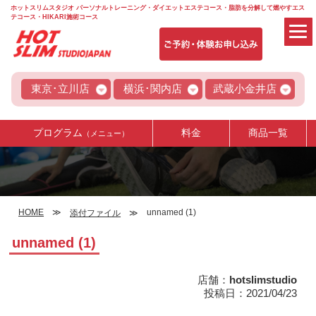
ホットスリムスタジオ パーソナルトレーニング・ダイエットエステコース・脂肪を分解して燃やすエス
テコース・HIKARI施術コース
東京･立川店
横浜･関内店
武蔵小金井店
プログラム
料金
商品一覧
（メニュー）
HOME
unnamed (1)
添付ファイル
unnamed (1)
店舗：
hotslimstudio
投稿日：2021/04/23