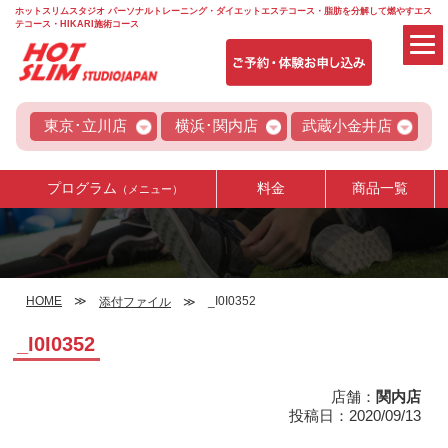
ホットスリムスタジオ パーソナルトレーニング・ダイエットエステコース・脂肪を分解して燃やすエス
テコース・HIKARI施術コース
東京･立川店
横浜･関内店
武蔵小金井店
プログラム
料金
商品一覧
（メニュー）
HOME
_I0I0352
添付ファイル
_I0I0352
店舗：
関内店
投稿日：2020/09/13