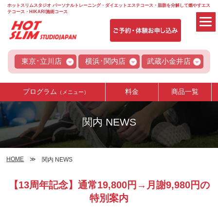
ホットスリムスタジオ パーソナルトレーニング・ダイエットエステコース・脂肪を分解して燃やすエス
テコース・HIKARI施術コース
東京･立川店
横浜･関内店
武蔵小金井店
プログラム
料金
商品一覧
（メニュー）
関内 NEWS
HOME
関内 NEWS
【13周年記念】通常19,800円→月謝9,980円の
特別案内