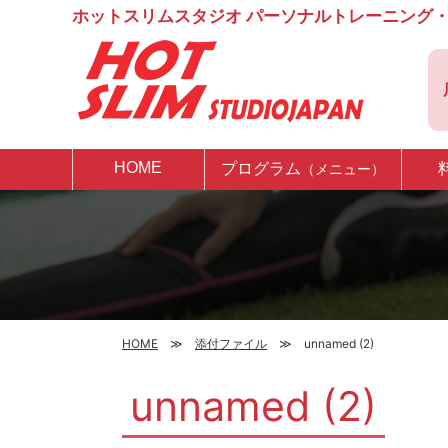
ホットスリムスタジオ パーソナルトレーニング・
HOME
プログラム
（メニュー）
HOME
添付ファイル
unnamed (2)
unnamed (2)