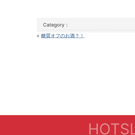
Category：
«
糖質オフのお酒？！
HOTSL