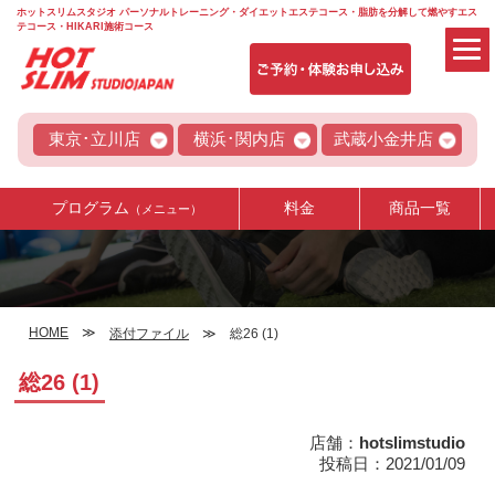
ホットスリムスタジオ パーソナルトレーニング・ダイエットエステコース・脂肪を分解して燃やすエス
テコース・HIKARI施術コース
東京･立川店
横浜･関内店
武蔵小金井店
プログラム
料金
商品一覧
（メニュー）
HOME
添付ファイル
総26 (1)
総26 (1)
店舗：
hotslimstudio
投稿日：2021/01/09