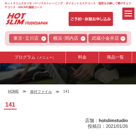
ホットスリムスタジオ パーソナルトレーニング・ダイエットエステコース・脂肪を分解して燃やすエス
テコース・HIKARI施術コース
東京･立川店
横浜･関内店
武蔵小金井店
プログラム
料金
商品一覧
（メニュー）
HOME
141
添付ファイル
141
店舗：
hotslimstudio
投稿日：2021/01/26