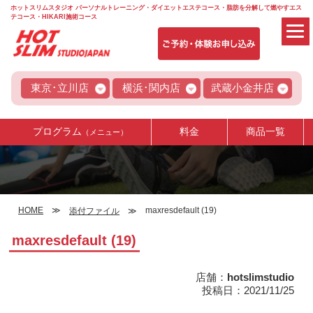
ホットスリムスタジオ パーソナルトレーニング・ダイエットエステコース・脂肪を分解して燃やすエス
テコース・HIKARI施術コース
東京･立川店
横浜･関内店
武蔵小金井店
プログラム
料金
商品一覧
（メニュー）
HOME
maxresdefault (19)
添付ファイル
maxresdefault (19)
店舗：
hotslimstudio
投稿日：2021/11/25