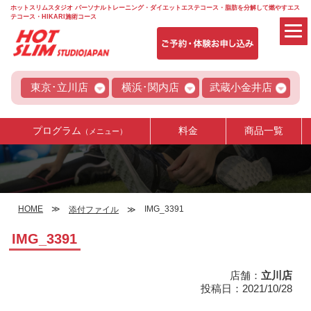
ホットスリムスタジオ パーソナルトレーニング・ダイエットエステコース・脂肪を分解して燃やすエス
テコース・HIKARI施術コース
東京･立川店
横浜･関内店
武蔵小金井店
プログラム
料金
商品一覧
（メニュー）
HOME
IMG_3391
添付ファイル
IMG_3391
店舗：
立川店
投稿日：2021/10/28