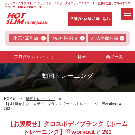
ホットスリムスタジオ パーソナルトレーニング・ダイエットエステコース・脂肪を分解して燃やすエス
テコース・HIKARI施術コース
東京･立川店
横浜･関内店
武蔵小金井店
プログラム
料金
商品一覧
（メニュー）
動画トレーニング
HOME
動画トレーニング
【お腹痩せ】クロスボディプランク【ホームトレーニング】音workout #
293
【お腹痩せ】クロスボディプランク【ホーム
トレーニング】音workout # 293