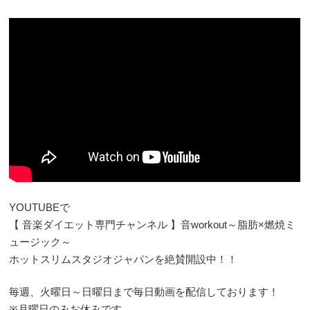
YOUTUBEで
【 音楽ダイエット専門チャンネル 】音workout～脂肪×燃焼ミ
ュージック～
ホットスリムスタジオジャパンを絶賛開設中！！
毎週、火曜日～日曜日まで毎日動画を配信しております！
※月曜日のみお休みです。