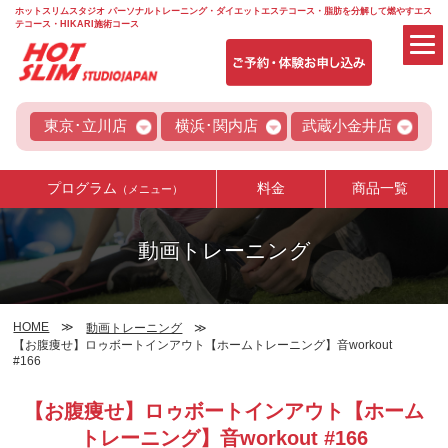
ホットスリムスタジオ パーソナルトレーニング・ダイエットエステコース・脂肪を分解して燃やすエス
テコース・HIKARI施術コース
東京･立川店
横浜･関内店
武蔵小金井店
プログラム
料金
商品一覧
（メニュー）
動画トレーニング
HOME
動画トレーニング
【お腹痩せ】ロゥボートインアウト【ホームトレーニング】音workout
#166
【お腹痩せ】ロゥボートインアウト【ホーム
トレーニング】音workout #166