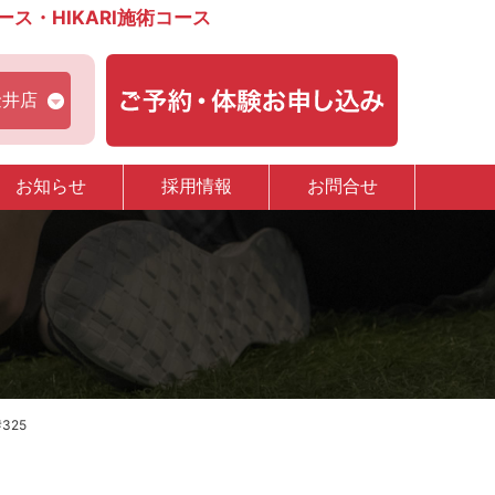
・HIKARI施術コース
金井店
お知らせ
採用情報
お問合せ
325