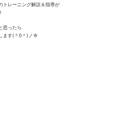
のトレーニング解説＆指導が
！
と思ったら
ます(＾0＾)ノ☆