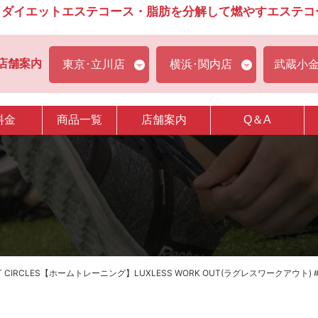
ダイエットエステコース・脂肪を分解して燃やすエステコース
店舗案内
東京･立川店
横浜･関内店
武蔵小
料金
商品一覧
店舗案内
Q＆A
T CIRCLES【ホームトレーニング】LUXLESS WORK OUT(ラグレスワークアウト) #