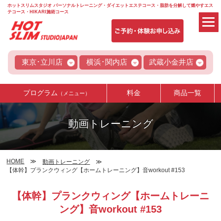
ホットスリムスタジオ パーソナルトレーニング・ダイエットエステコース・脂肪を分解して燃やすエス
テコース・HIKARI施術コース
東京･立川店
横浜･関内店
武蔵小金井店
プログラム
料金
商品一覧
（メニュー）
動画トレーニング
HOME
動画トレーニング
【体幹】プランクウィング【ホームトレーニング】音workout #153
【体幹】プランクウィング【ホームトレーニ
ング】音workout #153