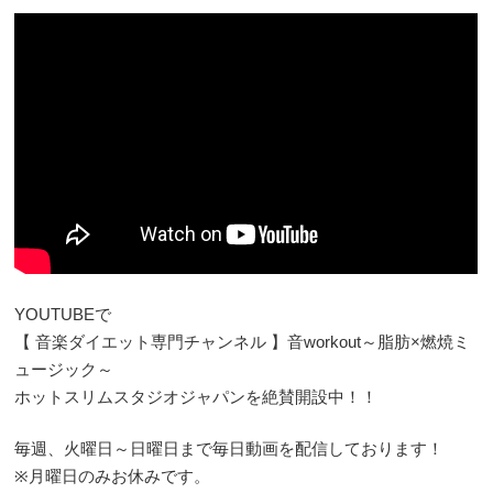
YOUTUBEで
【 音楽ダイエット専門チャンネル 】音workout～脂肪×燃焼ミ
ュージック～
ホットスリムスタジオジャパンを絶賛開設中！！
毎週、火曜日～日曜日まで毎日動画を配信しております！
※月曜日のみお休みです。