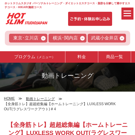
ホットスリムスタジオ パーソナルトレーニング・ダイエットエステコース・脂肪を分解して燃やすエス
テコース・HIKARI施術コース
東京･立川店
横浜･関内店
武蔵小金井店
プログラム
料金
商品一覧
（メニュー）
動画トレーニング
HOME
動画トレーニング
【全身筋トレ】超超総集編【ホームトレーニング】LUXLESS WORK
OUT(ラグレスワークアウト) # 4
【全身筋トレ】超超総集編【ホームトレーニ
ング】LUXLESS WORK OUT(ラグレスワー