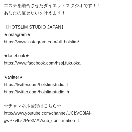
エステを融合させたダイエットスタジオです！！
あなたの痩せたいを叶えます！
【HOTSLIM STUDIO JAPAN】
★instagram★
https://www.instagram.com/all_hotslim/
★facebook★
https://www.facebook.com/hssj.fukuoka
★twitter★
https://twitter.com/hotslimstudio_f
https://twitter.com/hotslimstudio_h
☆チャンネル登録はこちら☆
http://www.youtube.com/channel/UCbVC8IAI-
gwPkvlLs2Pe3MA?sub_confirmation=1