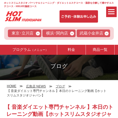
ホットスリムスタジオ パーソナルトレーニング・ダイエットエステコース・脂肪を分解して燃やすエス
テコース・HIKARI施術コース
東京･立川店
横浜･関内店
武蔵小金井店
プログラム
料金
商品一覧
（メニュー）
ブログ
HOME
広島店 NEWS
ブログ
【 音楽ダイエット専門チャンネル 】本日のトレーニング動画【ホット
スリムスタジオジャパン】
【 音楽ダイエット専門チャンネル 】本日のト
レーニング動画【ホットスリムスタジオジャ