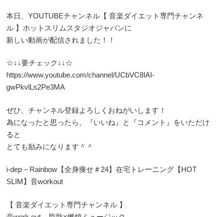
本日、YOUTUBEチャンネル【 音楽ダイエット専門チャンネ
ル 】ホットスリムスタジオジャパンに
新しい動画が配信されました！！
☆↓↓要チェック↓↓☆
https://www.youtube.com/channel/UCbVC8IAI-
gwPkvlLs2Pe3MA
ぜひ、チャンネル登録よろしくおねがいします！
為になったと思ったら、『いいね』と『コメント』をいただけ
ると
とても励みになります＾＾
i-dep – Rainbow【全身痩せ＃24】在宅トレーニング【HOT
SLIM】音workout
【 音楽ダイエット専門チャンネル 】
音work out – 脂肪×燃焼ミュージック –