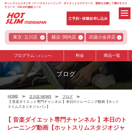
ホットスリムスタジオ パーソナルトレーニング・ダイエットエステコース・脂肪を分解して燃やすエス
テコース・HIKARI施術コース
東京･立川店
横浜･関内店
武蔵小金井店
プログラム
料金
商品一覧
（メニュー）
ブログ
HOME
立川店 NEWS
ブログ
【 音楽ダイエット専門チャンネル 】本日のトレーニング動画【ホット
スリムスタジオジャパン】
【 音楽ダイエット専門チャンネル 】本日のト
レーニング動画【ホットスリムスタジオジャ