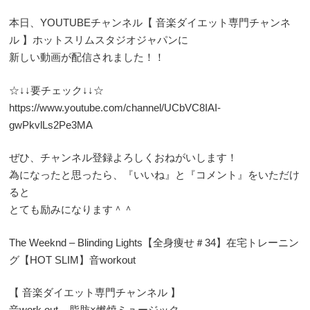
本日、YOUTUBEチャンネル【 音楽ダイエット専門チャンネ
ル 】ホットスリムスタジオジャパンに
新しい動画が配信されました！！
☆↓↓要チェック↓↓☆
https://www.youtube.com/channel/UCbVC8IAI-
gwPkvlLs2Pe3MA
ぜひ、チャンネル登録よろしくおねがいします！
為になったと思ったら、『いいね』と『コメント』をいただけ
ると
とても励みになります＾＾
The Weeknd – Blinding Lights【全身痩せ＃34】在宅トレーニン
グ【HOT SLIM】音workout
【 音楽ダイエット専門チャンネル 】
音work out – 脂肪×燃焼ミュージック –