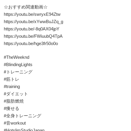
☆おすすめ関連動画☆
https://youtu.be/swryxE94Ztw
https://youtu.be/xYwwBuJZq_g
https://youtu.be/-8q0AX04jpY
https://youtu.be/FWiuubQ4TpA
https://youtu.be/hge3fr50o0o
#TheWeeknd
#BlindingLights
#トレーニング
#筋トレ
#training
#ダイエット
#脂肪燃焼
#痩せる
#全身トレーニング
#音workout
#HotslimStudioJapan