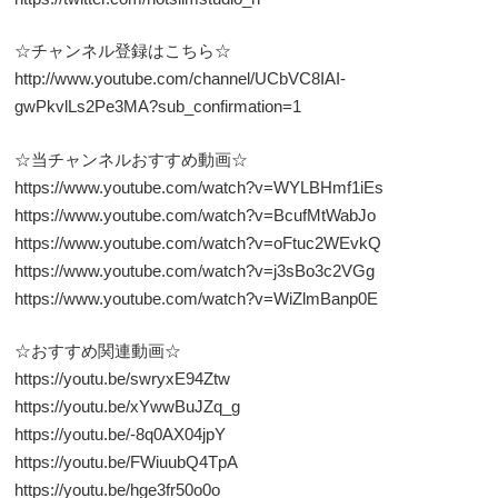
☆チャンネル登録はこちら☆
http://www.youtube.com/channel/UCbVC8IAI-
gwPkvlLs2Pe3MA?sub_confirmation=1
☆当チャンネルおすすめ動画☆
https://www.youtube.com/watch?v=WYLBHmf1iEs
https://www.youtube.com/watch?v=BcufMtWabJo
https://www.youtube.com/watch?v=oFtuc2WEvkQ
https://www.youtube.com/watch?v=j3sBo3c2VGg
https://www.youtube.com/watch?v=WiZlmBanp0E
☆おすすめ関連動画☆
https://youtu.be/swryxE94Ztw
https://youtu.be/xYwwBuJZq_g
https://youtu.be/-8q0AX04jpY
https://youtu.be/FWiuubQ4TpA
https://youtu.be/hge3fr50o0o