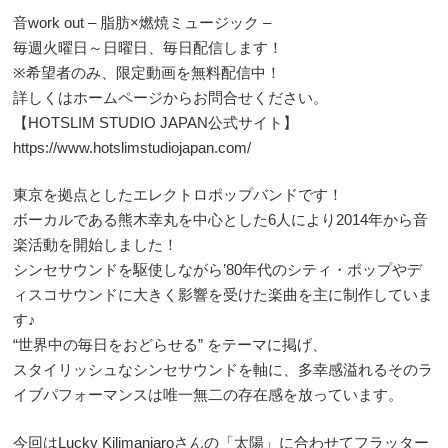
音work out – 脂肪×燃焼ミュージック –
毎週火曜日～日曜日、毎日配信します！
※希望者のみ、限定動画を無料配信中！
詳しくはホームページからお問合せください。
【HOTSLIM STUDIO JAPAN公式サイト】
https://www.hotslimstudiojapan.com/
東京を拠点としたエレクトロポップバンドです！
ボーカルである熊木幸丸を中心とした6人により2014年から音
楽活動を開始しました！
シンセサウンドを駆使しながら’80年代のシティ・ポップやデ
ィスコサウンドに大きく影響を受けた楽曲を主に制作していま
す♪
“世界中の毎日をおどらせる” をテーマに掲げ、
スタイリッシュなシンセサウンドを軸に、多幸感溢れるそのラ
イブパフォーマンスは唯一無二の存在感を放っています。
今回はLucky Kilimanjaroさんの「太陽」に合わせてフラッター