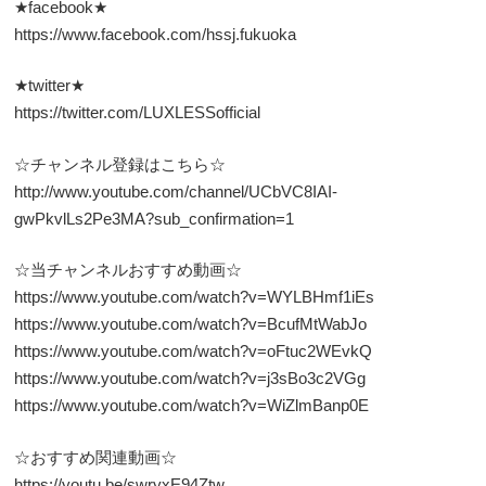
★facebook★
https://www.facebook.com/hssj.fukuoka
★twitter★
https://twitter.com/LUXLESSofficial
☆チャンネル登録はこちら☆
http://www.youtube.com/channel/UCbVC8IAI-
gwPkvlLs2Pe3MA?sub_confirmation=1
☆当チャンネルおすすめ動画☆
https://www.youtube.com/watch?v=WYLBHmf1iEs
https://www.youtube.com/watch?v=BcufMtWabJo
https://www.youtube.com/watch?v=oFtuc2WEvkQ
https://www.youtube.com/watch?v=j3sBo3c2VGg
https://www.youtube.com/watch?v=WiZlmBanp0E
☆おすすめ関連動画☆
https://youtu.be/swryxE94Ztw