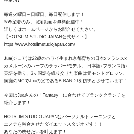
毎週火曜日～日曜日、毎日配信します！
※希望者のみ、限定動画を無料配信中！
詳しくはホームページからお問合せください。
【HOTSLIM STUDIO JAPAN公式サイト】
https://www.hotslimstudiojapan.com/
Jua(ジュア)は22歳のハワイ生まれ京都育ちの日本xフランスx
カメルーンのハーフのラッパー/モデル。 日本語xフランス語x
英語を操り、3ヶ国語を織り交ぜた楽曲は元モンドグロッソ、
瘋癲のMCでJuaの父であるB-BANDJを彷彿とさせています！
今回はJuaさんの「Fantasy」に合わせてプランククランチを
紹介します！
HOTSLIM STUDIO JAPANはパーソナルトレーニングと
エステを融合させたダイエットスタジオです！！
あなたの痩せたいを叶えます！