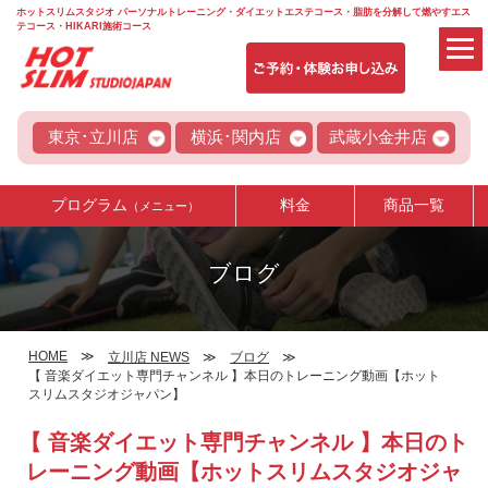
ホットスリムスタジオ パーソナルトレーニング・ダイエットエステコース・脂肪を分解して燃やすエス
テコース・HIKARI施術コース
東京･立川店
横浜･関内店
武蔵小金井店
プログラム
料金
商品一覧
（メニュー）
ブログ
HOME
立川店 NEWS
ブログ
【 音楽ダイエット専門チャンネル 】本日のトレーニング動画【ホット
スリムスタジオジャパン】
【 音楽ダイエット専門チャンネル 】本日のト
レーニング動画【ホットスリムスタジオジャ